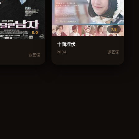
7.8
8.0
十面埋伏
2004
张艺谋
张艺谋