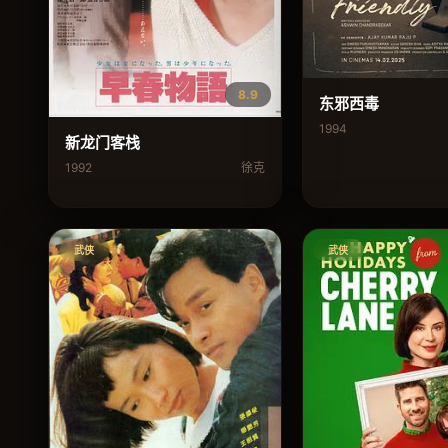
8.9
东邪西毒
1994
新龙门客栈
1992
徐克
武侠
武侠